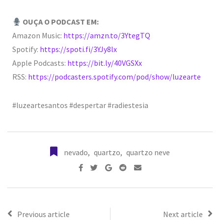
OUÇA O PODCAST EM:
Amazon Music:
https://amzn.to/3YtegTQ
Spotify:
https://spoti.fi/3YJy8lx
Apple Podcasts:
https://bit.ly/40VGSXx
RSS:
https://podcasters.spotify.com/pod/show/luzearte
#luzeartesantos #despertar #radiestesia
nevado
,
quartzo
,
quartzo neve
Previous article
Next article