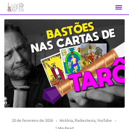
20 de fevereiro de 2026
História
,
Radiestesia
,
YouTube
1 Min Read