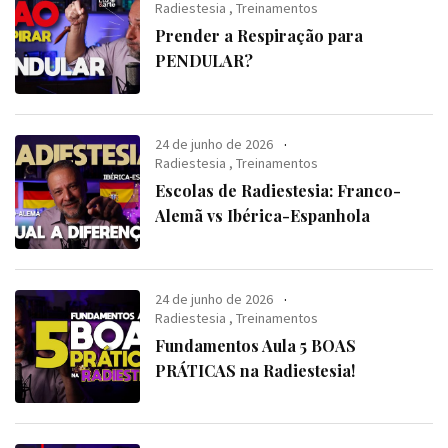
Radiestesia
,
Treinamentos
Prender a Respiração para
PENDULAR?
24 de junho de 2026
Radiestesia
,
Treinamentos
Escolas de Radiestesia: Franco-
Alemã vs Ibérica-Espanhola
24 de junho de 2026
Radiestesia
,
Treinamentos
Fundamentos Aula 5 BOAS
PRÁTICAS na Radiestesia!