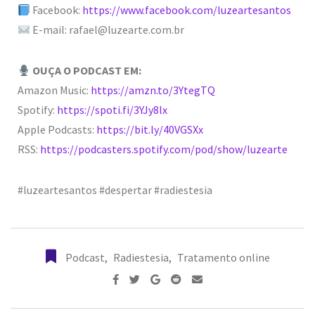
Facebook:
https://www.facebook.com/luzeartesantos
E-mail: rafael@luzearte.com.br
OUÇA O PODCAST EM:
Amazon Music:
https://amzn.to/3YtegTQ
Spotify:
https://spoti.fi/3YJy8lx
Apple Podcasts:
https://bit.ly/40VGSXx
RSS:
https://podcasters.spotify.com/pod/show/luzearte
#luzeartesantos #despertar #radiestesia
Podcast
,
Radiestesia
,
Tratamento online