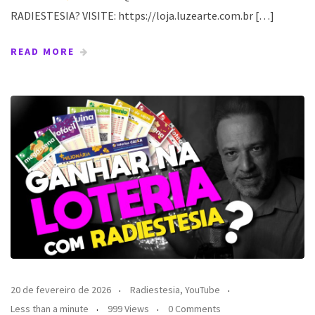
RADIESTESIA? VISITE: https://loja.luzearte.com.br […]
READ MORE
20 de fevereiro de 2026
Radiestesia
,
YouTube
Less than a minute
999 Views
0 Comments