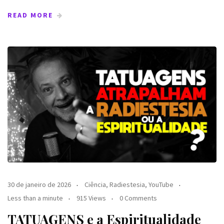
READ MORE
30 de janeiro de 2026
Ciência
,
Radiestesia
,
YouTube
Less than a minute
915 Views
0 Comments
TATUAGENS e a Espiritualidade