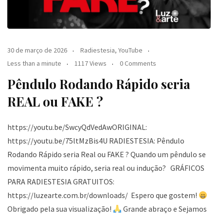
30 de março de 2026
Radiestesia
,
YouTube
Less than a minute
1117 Views
0 Comments
Pêndulo Rodando Rápido seria
REAL ou FAKE ?
https://youtu.be/SwcyQdVedAwORIGINAL:
https://youtu.be/75ltMzBis4U RADIESTESIA: Pêndulo
Rodando Rápido seria Real ou FAKE ? Quando um pêndulo se
movimenta muito rápido, seria real ou indução? GRÁFICOS
PARA RADIESTESIA GRATUITOS:
https://luzearte.com.br/downloads/ Espero que gostem!
Obrigado pela sua visualização!
Grande abraço e Sejamos