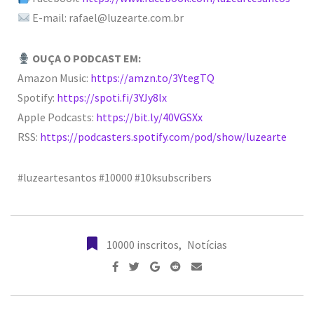
E-mail: rafael@luzearte.com.br
OUÇA O PODCAST EM:
Amazon Music:
https://amzn.to/3YtegTQ
Spotify:
https://spoti.fi/3YJy8lx
Apple Podcasts:
https://bit.ly/40VGSXx
RSS:
https://podcasters.spotify.com/pod/show/luzearte
#luzeartesantos
#10000
#10ksubscribers
10000 inscritos
,
Notícias